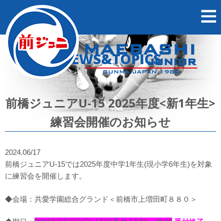
NEWS&TOPICS
前橋ジュニアU-15 2025年度<新1年生>
練習会開催のお知らせ
2024.06/17
前橋ジュニアU-15では2025年度中学1年生(現小学6年生)を対象
に練習会を開催します。
◆会場：共愛学園総合グランド＜前橋市上増田町８８０＞